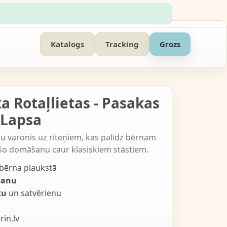
Katalogs
Tracking
Grozs
a Rotaļlietas - Pasakas
 Lapsa
u varonis uz riteņiem, kas palīdz bērnam
o domāšanu caur klasiskiem stāstiem.
bērna plaukstā
šanu
ku
un satvērienu
rin.lv