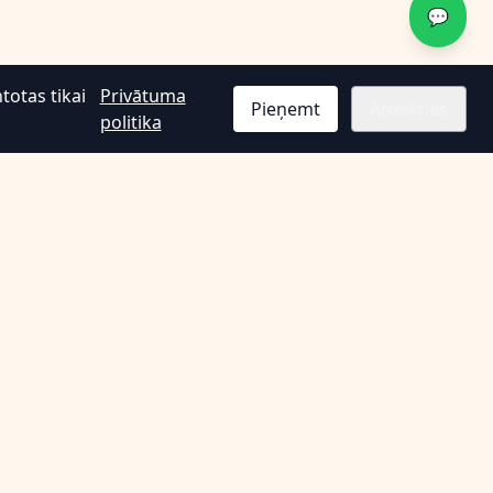
💬
totas tikai
Privātuma
Pieņemt
Atteikties
politika