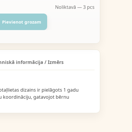
Noliktavā — 3 pcs
Pievienot grozam
hniskā informācija / Izmērs
otaļlietas dizains ir pielāgots 1 gadu
u koordināciju, gatavojot bērnu