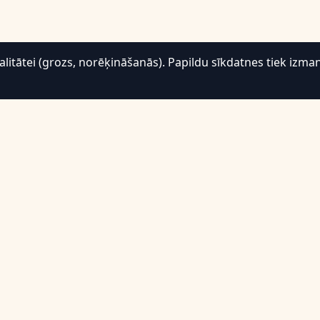
tātei (grozs, norēķināšanās). Papildu sīkdatnes tiek izman
Atbalsts
Atgriešana un atmaksa
B.U.J.