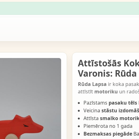
Attīstošās Kok
Varonis: Rūda
Rūda Lapsa
ir koka pasak
attīstīt
motoriku
un radoš
Pazīstams
pasaku tēls
Veicina
stāstu izdomā
Attīsta
smalko motori
Piemērota no 1 gada
Bezmaksas piegāde
Ba