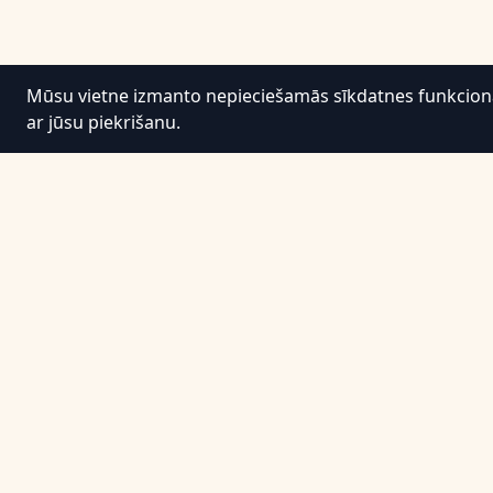
Mūsu vietne izmanto nepieciešamās sīkdatnes funkcionali
ar jūsu piekrišanu.
Informācija
Noteikumi un nosacījumi
Privātuma politika