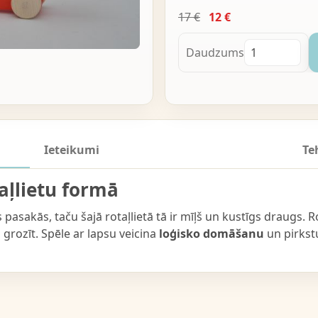
17 €
12 €
Daudzums
Ieteikumi
Te
aļlietu formā
 pasakās, taču šajā rotaļlietā tā ir mīļš un kustīgs draugs. R
 grozīt. Spēle ar lapsu veicina
loģisko domāšanu
un pirkst