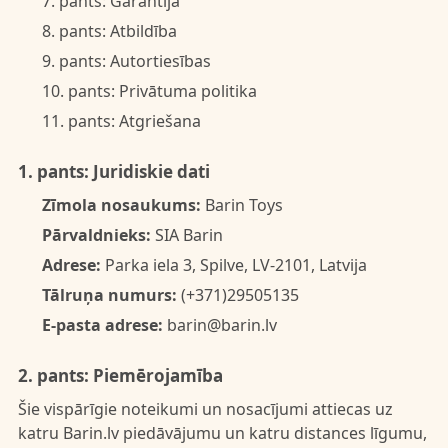
7. pants: Garantija
8. pants: Atbildība
9. pants: Autortiesības
10. pants: Privātuma politika
11. pants: Atgriešana
1. pants: Juridiskie dati
Zīmola nosaukums:
Barin Toys
Pārvaldnieks:
SIA Barin
Adrese:
Parka iela 3, Spilve, LV-2101, Latvija
Tālruņa numurs:
(+371)29505135
E-pasta adrese:
barin@barin.lv
2. pants: Piemērojamība
Šie vispārīgie noteikumi un nosacījumi attiecas uz
katru Barin.lv piedāvājumu un katru distances līgumu,