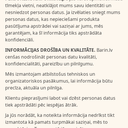
tīmekļa vietni, neatklājot mums savu identitāti un
nesniedzot personas datus. Ja izvēlaties sniegt mums
personas datus, kas nepieciešami produkta
pasūtījuma apstrādei vai saziņai ar jums, mēs
garantējam, ka šī informācija tiks apstrādāta
konfidenciāli.
INFORMĀCIJAS DROŠĪBA UN KVALITĀTE.
Barin.lv
cenšas nodrošināt personas datu kvalitāti,
konfidencialitāti, pareizību un pilnīgumu.
Mēs izmantojam atbilstošus tehniskos un
organizatoriskos pasākumus, lai informācija būtu
precīza, aktuāla un pilnīga.
Klientu pieprasījumi labot vai dzēst personas datus
tiek apstrādāti pēc iespējas ātrāk.
Ja jūs norādāt, ka noteikta informācija nedrīkst tikt
izmantota kā pamats turpmākai saziņai, mēs to