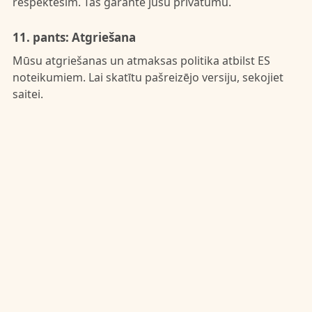
respektēsim. Tas garantē jūsu privātumu.
11. pants: Atgriešana
Mūsu atgriešanas un atmaksas politika atbilst ES
noteikumiem. Lai skatītu pašreizējo versiju,
sekojiet
saitei
.