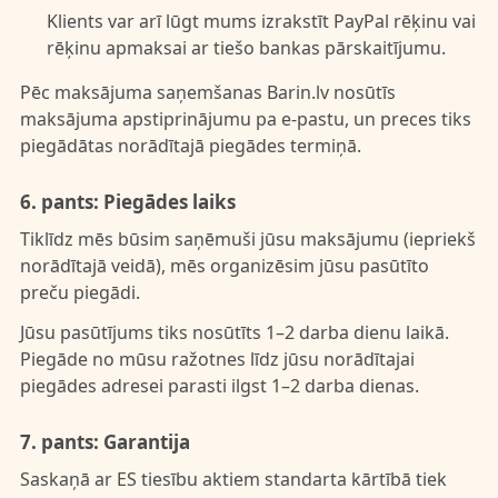
Klients var arī lūgt mums izrakstīt PayPal rēķinu vai
rēķinu apmaksai ar tiešo bankas pārskaitījumu.
Pēc maksājuma saņemšanas Barin.lv nosūtīs
maksājuma apstiprinājumu pa e-pastu, un preces tiks
piegādātas norādītajā piegādes termiņā.
6. pants: Piegādes laiks
Tiklīdz mēs būsim saņēmuši jūsu maksājumu (iepriekš
norādītajā veidā), mēs organizēsim jūsu pasūtīto
preču piegādi.
Jūsu pasūtījums tiks nosūtīts 1–2 darba dienu laikā.
Piegāde no mūsu ražotnes līdz jūsu norādītajai
piegādes adresei parasti ilgst 1–2 darba dienas.
7. pants: Garantija
Saskaņā ar ES tiesību aktiem standarta kārtībā tiek