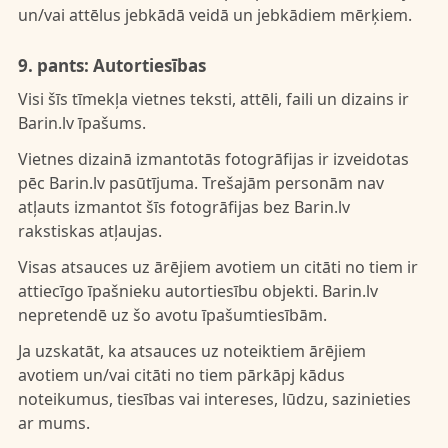
un/vai attēlus jebkādā veidā un jebkādiem mērķiem.
9. pants: Autortiesības
Visi šīs tīmekļa vietnes teksti, attēli, faili un dizains ir
Barin.lv īpašums.
Vietnes dizainā izmantotās fotogrāfijas ir izveidotas
pēc Barin.lv pasūtījuma. Trešajām personām nav
atļauts izmantot šīs fotogrāfijas bez Barin.lv
rakstiskas atļaujas.
Visas atsauces uz ārējiem avotiem un citāti no tiem ir
attiecīgo īpašnieku autortiesību objekti. Barin.lv
nepretendē uz šo avotu īpašumtiesībām.
Ja uzskatāt, ka atsauces uz noteiktiem ārējiem
avotiem un/vai citāti no tiem pārkāpj kādus
noteikumus, tiesības vai intereses, lūdzu, sazinieties
ar mums.