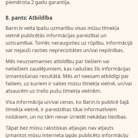
piemērota 2 gadu garantija.
8. pants: Atbildība
Barin.lv velta īpašu uzmanību visas mūsu tīmekļa
vietnē publicētās informācijas pareizībai un
uzticamībai. Tomēr, neraugoties uz rūpību, informācijā
var nejauši rasties neprecizitātes un/vai nepilnības.
Mēs neuzņemamies atbildību par tiešiem vai
netiešiem zaudējumiem, kas radušies šīs informācijas
izmantošanas rezultātā. Mēs arī neesam atbildīgi par
failiem, uz kuriem ir saites mūsu tīmekļa vietnē, un/vai
atsaucēm uz trešo pušu tīmekļa vietnēm.
Visa informācija un/vai cenas, ko Barin.lv publicē šajā
tīmekļa vietnē, ir paredzētas tikai informatīviem
nolūkiem, un no tām nevar izrietēt nekādas tiesības.
Tāpat bez mūsu rakstiskas atļaujas nav atļauts
izmantot mūsu interneta lapās publicēto informāciju