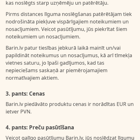
kas noslēgts starp uzņēmēju un patērētāju.
Pirms distances līguma noslēgšanas patērētājam tiek
nodrošināta piekļuve vispārīgajiem noteikumiem un
nosacījumiem. Veicot pasūtījumu, jūs piekrītat šiem
noteikumiem un nosacījumiem.
Barin.lv patur tiesības jebkurā laikā mainīt un/vai
papildināt noteikumus un nosacījumus, kā arī tīmekļa
vietnes saturu, jo īpaši gadījumos, kad tas
nepieciešams saskaņā ar piemērojamajiem
normatīvajiem aktiem.
3. pants: Cenas
Barin.lv piedāvāto produktu cenas ir norādītas EUR un
ietver PVN.
4. pants: Preču pasūtīšana
Veicot galīgo pasūtījumu Barin.lv, jūs noslēdzat līgumu