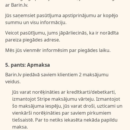
ar Barin.lv.
Jūs saņemsiet pasūtījuma apstiprinājumu ar kopējo
summu un visu informāciju.
Veicot pasūtījumu, jums jāpārliecinās, ka ir norādīta
pareiza piegādes adrese.
Mēs jūs vienmēr informēsim par piegādes laiku.
5. pants: Apmaksa
Barin.lv piedāvā saviem klientiem 2 maksājumu
veidus.
Jūs varat norēķināties ar kredītkarti/debetkarti,
izmantojot Stripe maksājumu vārteju. Izmantojot
šo maksājuma iespēju, jūs varat droši, uzticami un
vienkārši norēķināties par saviem pirkumiem
tiešsaistē. Par to netiks iekasēta nekāda papildu
maksa.