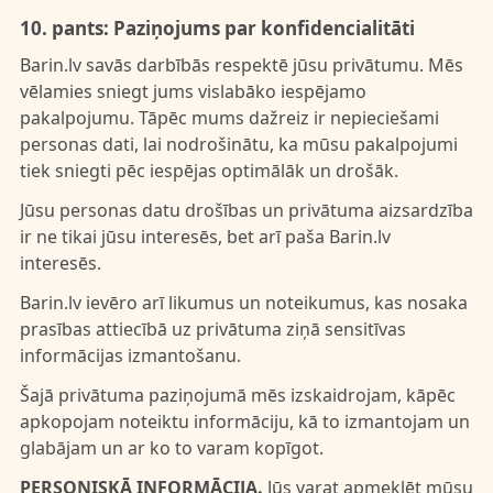
10. pants: Paziņojums par konfidencialitāti
Barin.lv savās darbībās respektē jūsu privātumu. Mēs
vēlamies sniegt jums vislabāko iespējamo
pakalpojumu. Tāpēc mums dažreiz ir nepieciešami
personas dati, lai nodrošinātu, ka mūsu pakalpojumi
tiek sniegti pēc iespējas optimālāk un drošāk.
Jūsu personas datu drošības un privātuma aizsardzība
ir ne tikai jūsu interesēs, bet arī paša Barin.lv
interesēs.
Barin.lv ievēro arī likumus un noteikumus, kas nosaka
prasības attiecībā uz privātuma ziņā sensitīvas
informācijas izmantošanu.
Šajā privātuma paziņojumā mēs izskaidrojam, kāpēc
apkopojam noteiktu informāciju, kā to izmantojam un
glabājam un ar ko to varam kopīgot.
PERSONISKĀ INFORMĀCIJA.
Jūs varat apmeklēt mūsu