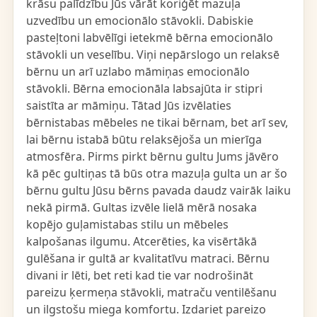
krāsu palīdzību Jūs vārāt koriģēt mazuļa
uzvedību un emocionālo stāvokli. Dabiskie
pasteļtoni labvēlīgi ietekmē bērna emocionālo
stāvokli un veselību. Viņi nepārslogo un relaksē
bērnu un arī uzlabo māmiņas emocionālo
stāvokli. Bērna emocionāla labsajūta ir stipri
saistīta ar māmiņu. Tātad Jūs izvēlaties
bērnistabas mēbeles ne tikai bērnam, bet arī sev,
lai bērnu istabā būtu relaksējoša un mierīga
atmosfēra. Pirms pirkt bērnu gultu Jums jāvēro
kā pēc gultiņas tā būs otra mazuļa gulta un ar šo
bērnu gultu Jūsu bērns pavada daudz vairāk laiku
nekā pirmā. Gultas izvēle lielā mērā nosaka
kopējo guļamistabas stilu un mēbeles
kalpošanas ilgumu. Atcerēties, ka visērtākā
gulēšana ir gultā ar kvalitatīvu matraci. Bērnu
divani ir lēti, bet reti kad tie var nodrošināt
pareizu ķermeņa stāvokli, matraču ventilēšanu
un ilgstošu miega komfortu. Izdariet pareizo