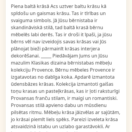
Piena baltā krāsā Acs uztver baltu krāsu kā
spīdošu un gaismas krāsu. Tas ir tīrības un
svaiguma simbols. Jā Jūsu bērnistaba ir
skandināviskā stilā, tad baltā krasā bērnu
mēbelēs labi derēs. Tas ir droši it īpaši, ja jūsu
bērns vēl nav izveidojis savas krāsas vai Jūs
plānojat bieži pārmainīt krāsas interjera
dekorēšanai. _____ Piedāvājam Jums un Jūsu
mazulim Klasikas dizaina bērnistabas mēbeļu
kolekciju Provence. Bērnu mēbeles Provence ir
izgatavotas no dabīga koka. Apdarē izmantota
ūdensbāzes krāsas. Kolekcija izmantoti gaišas
toņu krasas un pasteļkrāsas, kas ir ļoti raksturīgi
Provansas franču stilam, ir maigi un romantiski.
Provansas stilā apvieno dabu un mūsdienu
pilsētas ritmu. Mēbeļu krāsa jāizvēlas ar sajūtām,
jo krāsai piemīt liels spēks. Pareizi izveleta krāsa
atsvaidzinā istabu un uzlabo garastāvokli. Ar