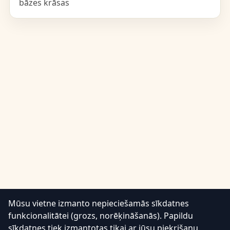
bāzes krāsas
Mūsu vietne izmanto nepieciešamās sīkdatnes
💬
funkcionalitātei (grozs, norēķināšanās). Papildu
sīkdatnes tiek izmantotas tikai ar jūsu piekrišanu.