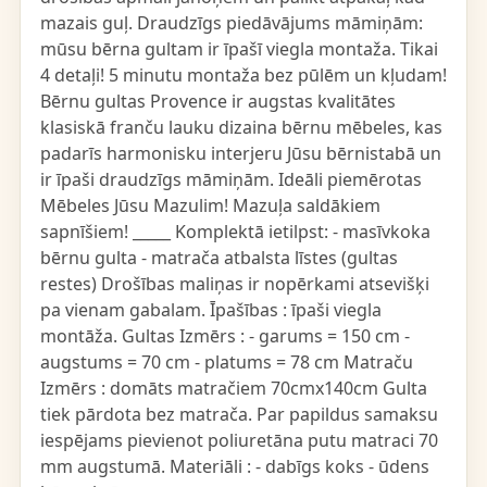
mazais guļ. Draudzīgs piedāvājums māmiņām:
mūsu bērna gultam ir īpašī viegla montaža. Tikai
4 detaļi! 5 minutu montaža bez pūlēm un kļudam!
Bērnu gultas Provence ir augstas kvalitātes
klasiskā franču lauku dizaina bērnu mēbeles, kas
padarīs harmonisku interjeru Jūsu bērnistabā un
ir īpaši draudzīgs māmiņām. Ideāli piemērotas
Mēbeles Jūsu Mazulim! Mazuļa saldākiem
sapnīšiem! _____ Komplektā ietilpst: - masīvkoka
bērnu gulta - matrača atbalsta līstes (gultas
restes) Drošības maliņas ir nopērkami atsevišķi
pa vienam gabalam. Īpašības : īpaši viegla
montāža. Gultas Izmērs : - garums = 150 cm -
augstums = 70 cm - platums = 78 cm Matraču
Izmērs : domāts matračiem 70cmx140cm Gulta
tiek pārdota bez matrača. Par papildus samaksu
iespējams pievienot poliuretāna putu matraci 70
mm augstumā. Materiāli : - dabīgs koks - ūdens