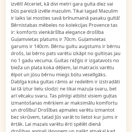
izvēli! Atceriet, kā divi metri gara gulta diez vai
būs pareizā izvēle mazulim. Tikai tagad Mazulim
ir laiks lai mosties savā brīnumainā pasaku gultā!
Bērnistabas mēbeles no kolekcijas Provence tas
ir: komforts vienkāršība elegance drošība
Guļamvietas platums ir 70cm. Guļamvietas
garums ir 140cm. Bērnu gultu augstums ir bērnu
drošs, lai bērns pats varētu izkāpt no gultiņas jau
no 1 gadu vecuma. Gultas režģis ir izgatavots no
bieža un plata koka dēļiem, lai matracis varētu
ēlpot un jūsu bērnu miegs būtu veselīgāks.
Dabīga koka gultas rāmis ar redelēm ir izstradāti
lai tā iztur lielu slodzi: ne tikai mazuļa svaru, bet
arī vēcaku svaru. Tas pilnīgi atbilst visiem guļtas
izmantošanas mērķiem ar maksimālu komfortu
un drošību! Drošības apmales varētu izmantot
bez skrūvem, tatad Jūs varāt to lietot kur jums ir
ērtāk. Lai mazais varētu ērti spēlēt dienā
drošibas apmali jānoņem un palikt atpakaļ kad