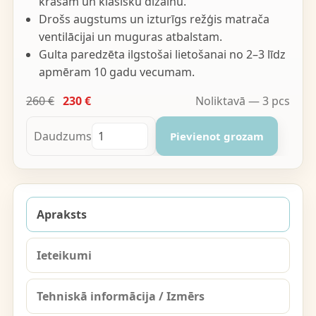
krāsām un klasisku dizainu.
Drošs augstums un izturīgs režģis matrača
ventilācijai un muguras atbalstam.
Gulta paredzēta ilgstošai lietošanai no 2–3 līdz
apmēram 10 gadu vecumam.
260 €
230 €
Noliktavā — 3 pcs
Daudzums
Pievienot grozam
Apraksts
Ieteikumi
Tehniskā informācija / Izmērs