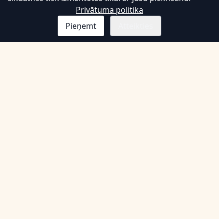
Privātuma politika
Pieņemt
Atteikties
Informācija
Noteikumi un nosacījumi
Privātuma politika