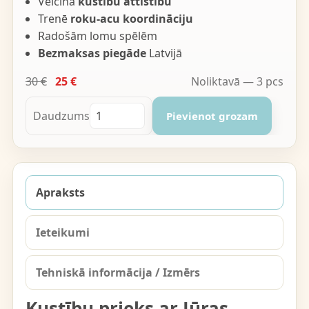
Veicina
kustību attīstību
Trenē
roku-acu koordināciju
Radošām lomu spēlēm
Bezmaksas piegāde
Latvijā
30 €
25 €
Noliktavā — 3 pcs
Daudzums
Pievienot grozam
Apraksts
Ieteikumi
Tehniskā informācija / Izmērs
Kustību prieks ar Jūras