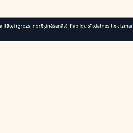
tātei (grozs, norēķināšanās). Papildu sīkdatnes tiek izman
Atbalsts
Atgriešana un atmaksa
B.U.J.