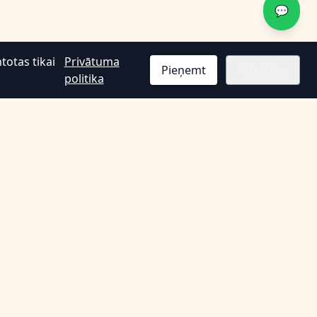
💬
totas tikai
Privātuma
Pieņemt
Atteikties
politika