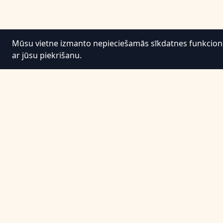
Mūsu vietne izmanto nepieciešamās sīkdatnes funkcionali
ar jūsu piekrišanu.
Informācija
Noteikumi un nosacījumi
Privātuma politika