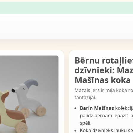
Bērnu rotaļlie
dzīvnieki: Maz
Mašīnas koka 
Mazais Jērs ir mīļa koka r
fantāzijai.
Barin Mašīnas
kolekcij
palīdz bērnam iepazīt l
spēli.
Koka dzīvnieks lauku sē