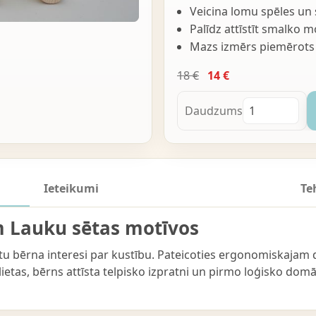
Veicina lomu spēles un 
Palīdz attīstīt smalko mo
Mazs izmērs piemērot
18 €
14 €
Daudzums
Ieteikumi
Te
m Lauku sētas motīvos
nātu bērna interesi par kustību. Pateicoties ergonomiskajam d
lietas, bērns attīsta telpisko izpratni un pirmo loģisko dom