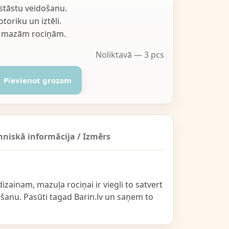
stāstu veidošanu.
toriku un iztēli.
s mazām rociņām.
Noliktavā — 3 pcs
Pievienot grozam
hniskā informācija / Izmērs
izainam, mazuļa rociņai ir viegli to satvert
āšanu. Pasūti tagad Barin.lv un saņem to