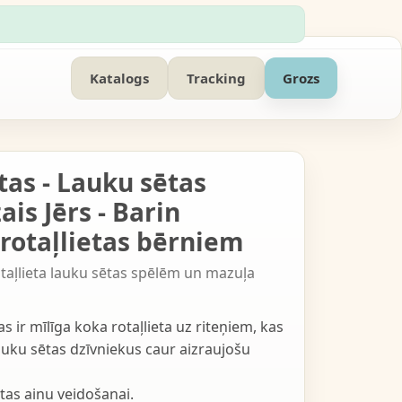
Katalogs
Tracking
Grozs
tas - Lauku sētas
ais Jērs - Barin
rotaļlietas bērniem
otaļlieta lauku sētas spēlēm un mazuļa
as ir mīlīga koka rotaļlieta uz riteņiem, kas
auku sētas dzīvniekus caur aizraujošu
tas ainu veidošanai.