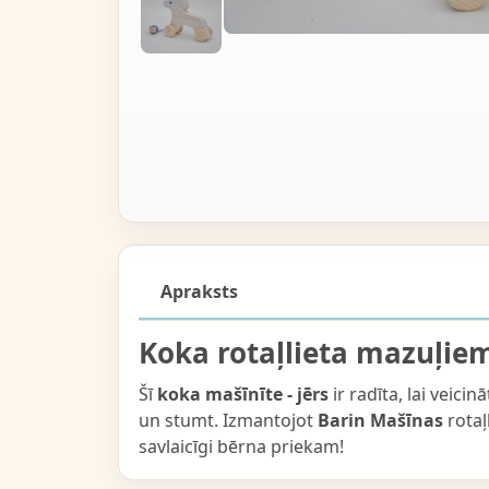
Apraksts
Koka rotaļlieta mazuļie
Šī
koka mašīnīte - jērs
ir radīta, lai veici
un stumt. Izmantojot
Barin Mašīnas
rotaļ
savlaicīgi bērna priekam!