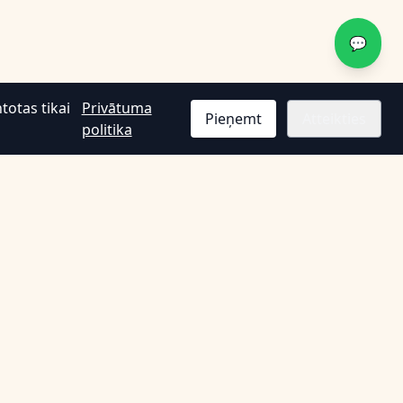
💬
totas tikai
Privātuma
Pieņemt
Atteikties
politika