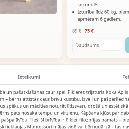
sekundēs.
Izturība līdz 60 kg, pi
apmēram 6 gadiem.
89 €
75 €
Daudzums
Ieteikumi
Te
vība un pašatklāšanās caur spēli Pikleres trijstūris Koka Apļi
 – bērns attīstās caur brīvu kustību, izvēli un pašpārliecin
vus spēkus un mācīties noturēt līdzsvaru drošā un estētiskā 
bērns pats nosaka tempu un virzienu. Kāpšana kļūst par dab
pašpaļāvību. Tieši šī brīvība ir Pikler filozofijas pamats – p
iski iekļaujas Montessori mājas vidē vai bērnudārzā – tas nav