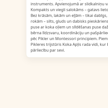
instruments. Apvienojumā ar slidkalniņu va
Kompakts un viegli salokāms – gatavs lieto
Bez krāsām, lakām un eļļām – tikai dabīgs
rokām – silts, gluds un dabisks pieskārien
puse ar koka oļiem un slīdēšanas puse dažā
bērna līdzsvaru, koordināciju un pašpārlie
pēc Pikler un Montessori principiem. Pi
Pikleres trijstūris Koka Apļis rada vidi, ku
pārliecību par sevi.