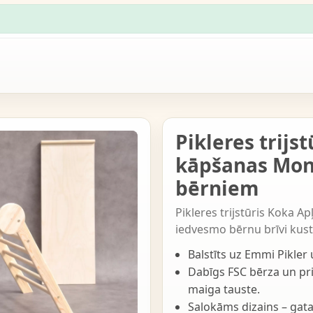
Pikleres trijs
kāpšanas Mont
bērniem
Pikleres trijstūris Koka Ap
iedvesmo bērnu brīvi kustē
Balstīts uz Emmi Pikler
Dabīgs FSC bērza un pri
maiga tauste.
Salokāms dizains – gat