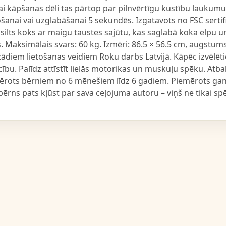
i kāpšanas dēli tas pārtop par pilnvērtīgu kustību laukumu 
šanai vai uzglabāšanai 5 sekundēs. Izgatavots no FSC serti
, silts koks ar maigu taustes sajūtu, kas saglabā koka elpu
s. Maksimālais svars: 60 kg. Izmēri: 86.5 × 56.5 cm, augstum
diem lietošanas veidiem Roku darbs Latvijā. Kāpēc izvēlēties
cību. Palīdz attīstīt lielās motorikas un muskuļu spēku. Atb
emērots bērniem no 6 mēnešiem līdz 6 gadiem. Piemērots g
r bērns pats kļūst par sava ceļojuma autoru – viņš ne tikai s