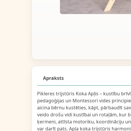
Apraksts
Pikleres trijstūris Koka Apļis – kustību brī
pedagoģijas un Montessori vides principiem
aicina bērnu kustēties, kāpt, pārbaudīt sa
veido drošu vidi kustībai un rotaļām, kur 
ķermeni, attīsta motoriku, koordināciju un 
var darīt pats. Apļa koka trijstūris harmon