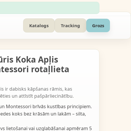
Katalogs
Tracking
Grozs
tūris Koka Apļis
essori rotaļlieta
ļis ir dabisks kāpšanas rāmis, kas
ties un attīstīt pašpārliecinātību.
 un Montessori brīvās kustības principiem.
edes koks bez krāsām un lakām – silta,
avs lietošanai vai uzglabāšanai apmēram 5