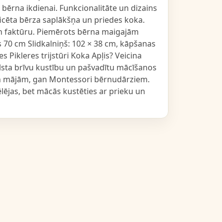
bērna ikdienai. Funkcionalitāte un dizains
ficēta bērza saplākšņa un priedes koka.
 un faktūru. Piemērots bērna maigajām
s 70 cm Slidkalniņš: 102 × 38 cm, kāpšanas
 Pikleres trijstūri Koka Apļis? Veicina
alsta brīvu kustību un pašvadītu mācīšanos
an mājām, gan Montessori bērnudārziem.
pēlējas, bet mācās kustēties ar prieku un