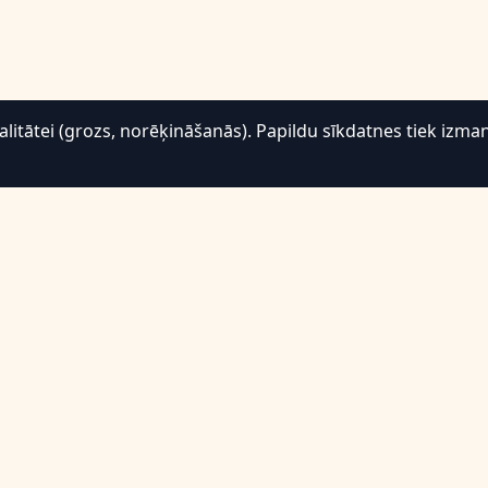
tātei (grozs, norēķināšanās). Papildu sīkdatnes tiek izman
Atbalsts