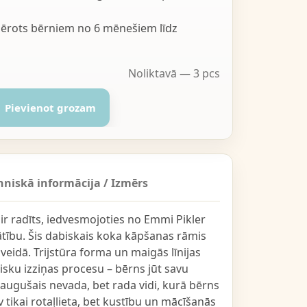
emērots bērniem no 6 mēnešiem līdz
Noliktavā — 3 pcs
Pievienot grozam
hniskā informācija / Izmērs
s ir radīts, iedvesmojoties no Emmi Pikler
ātību. Šis dabiskais koka kāpšanas rāmis
veidā. Trijstūra forma un maigās līnijas
isku izziņas procesu – bērns jūt savu
ieaugušais nevada, bet rada vidi, kurā bērns
 tikai rotaļlieta, bet kustību un mācīšanās