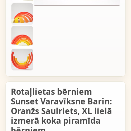
Rotaļlietas bērniem
Sunset Varavīksne Barin:
Oranžs Saulriets, XL lielā
izmerā koka piramīda
bērniem