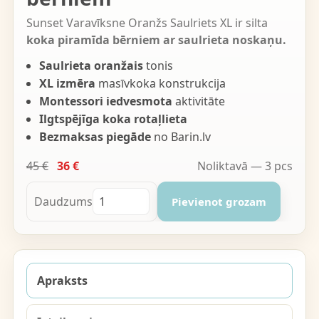
Sunset Varavīksne Oranžs Saulriets XL ir silta
koka piramīda bērniem ar saulrieta noskaņu.
Saulrieta oranžais
tonis
XL izmēra
masīvkoka konstrukcija
Montessori iedvesmota
aktivitāte
Ilgtspējīga koka rotaļlieta
Bezmaksas piegāde
no Barin.lv
45 €
36 €
Noliktavā — 3 pcs
Daudzums
Pievienot grozam
Apraksts