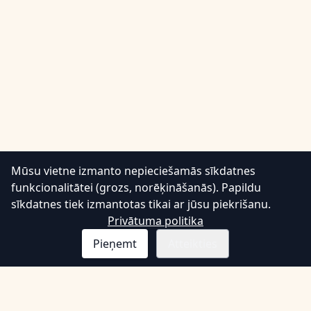
Mūsu vietne izmanto nepieciešamās sīkdatnes
💬
funkcionalitātei (grozs, norēķināšanās). Papildu
sīkdatnes tiek izmantotas tikai ar jūsu piekrišanu.
Privātuma politika
Pieņemt
Atteikties