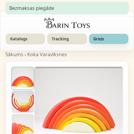
Bezmaksas piegāde
Katalogs
Tracking
Grozs
Sākums
›
Koka Varavīksnes