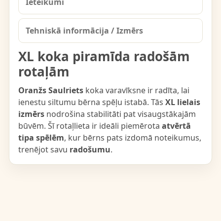
Ieteikumi
Tehniskā informācija / Izmērs
XL koka piramīda radošām
rotaļām
Oranžs Saulriets
koka varavīksne ir radīta, lai
ienestu siltumu bērna spēļu istabā. Tās
XL lielais
izmērs
nodrošina stabilitāti pat visaugstākajām
būvēm. Šī rotaļlieta ir ideāli piemērota
atvērtā
tipa spēlēm
, kur bērns pats izdomā noteikumus,
trenējot savu
radošumu
.