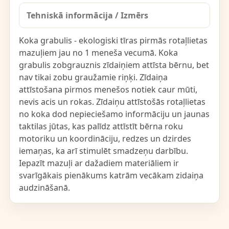
Tehniskā informācija / Izmērs
Koka grabulis - ekologiski tīras pirmās rotaļlietas
mazuļiem jau no 1 meneša vecumā. Koka
grabulis zobgrauznis zīdaiņiem attīsta bērnu, bet
nav tikai zobu graužamie riņķi. Zīdaiņa
attīstošana pirmos menešos notiek caur mūti,
nevis acis un rokas. Zīdaiņu attīstošās rotaļlietas
no koka dod nepieciešamo informāciju un jaunas
taktilas jūtas, kas palīdz attīstīt bērna roku
motoriku un koordināciju, redzes un dzirdes
iemaņas, ka arī stimulēt smadzeņu darbību.
Iepazīt mazuļi ar dažadiem materiāliem ir
svarīgākais pienākums katrām vecākam zidaiņa
audzināšanā.