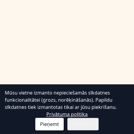
Mūsu vietne izmanto nepieciešamās sīkdatnes
💬
funkcionalitātei (grozs, norēķināšanās). Papildu
sīkdatnes tiek izmantotas tikai ar jūsu piekrišanu.
Privātuma politika
Pieņemt
Atteikties