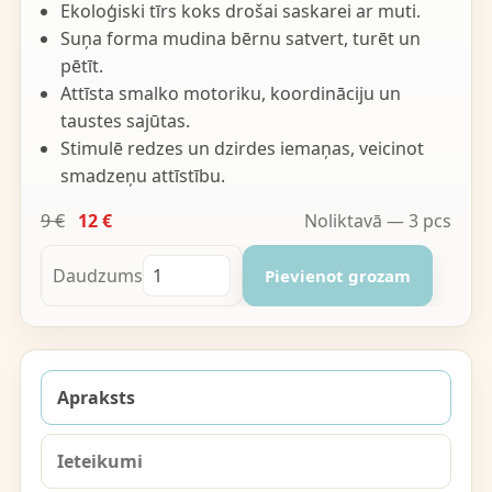
Ekoloģiski tīrs koks drošai saskarei ar muti.
Suņa forma mudina bērnu satvert, turēt un
pētīt.
Attīsta smalko motoriku, koordināciju un
taustes sajūtas.
Stimulē redzes un dzirdes iemaņas, veicinot
smadzeņu attīstību.
9 €
12 €
Noliktavā — 3 pcs
Daudzums
Pievienot grozam
Apraksts
Ieteikumi