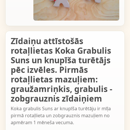
Zīdaiņu attīstošās
rotaļlietas Koka Grabulis
Suns un knupīša turētājs
pēc izvēles. Pirmās
rotaļlietas mazuļiem:
graužamriņkis, grabulis -
zobgrauznis zīdaiņiem
Koka grabulis Suns ar knupīša turētāju ir mīļa
pirmā rotaļlieta un zobgrauznis mazuļiem no
apmēram 1 mēneša vecuma.