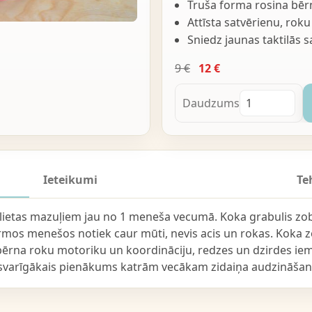
Truša forma rosina bēr
Attīsta satvērienu, rok
Sniedz jaunas taktilās 
9 €
12 €
Daudzums
Ieteikumi
Te
taļlietas mazuļiem jau no 1 meneša vecumā. Koka grabulis zo
pirmos menešos notiek caur mūti, nevis acis un rokas. Koka
tīt bērna roku motoriku un koordināciju, redzes un dzirdes i
r svarīgākais pienākums katrām vecākam zidaiņa audzināšan