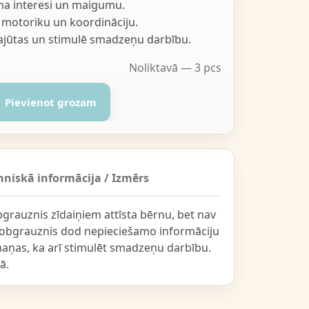
na interesi un maigumu.
u motoriku un koordināciju.
sajūtas un stimulē smadzeņu darbību.
Noliktavā — 3 pcs
Pievienot grozam
hniskā informācija / Izmērs
bgrauznis zīdaiņiem attīsta bērnu, bet nav
 zobgrauznis dod nepieciešamo informāciju
emaņas, ka arī stimulēt smadzeņu darbību.
ā.