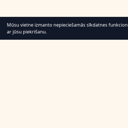
Mūsu vietne izmanto nepieciešamās sīkdatnes funkcionali
ar jūsu piekrišanu.
Informācija
Noteikumi un nosacījumi
Privātuma politika