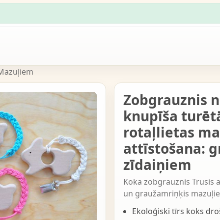
 Mazuļiem
Zobgrauznis n
knupīša turētā
rotaļlietas m
attīstošana: 
zīdaiņiem
Koka zobgrauznis Trusis ar
un graužamriņķis mazuļi
Ekoloģiski tīrs koks d