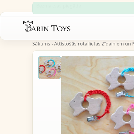
Bezmaksas piegāde
Sākums
›
Attīstošās rotaļlietas Zīdaiņiem un