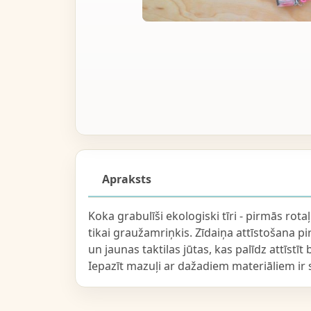
Apraksts
Koka grabulīši ekologiski tīri - pirmās ro
tikai graužamriņkis. Zīdaiņa attīstošana 
un jaunas taktilas jūtas, kas palīdz attīs
Iepazīt mazuļi ar dažadiem materiāliem i