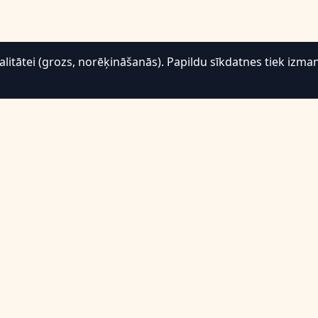
tātei (grozs, norēķināšanās). Papildu sīkdatnes tiek izman
Atbalsts
Atgriešana un atmaksa
B.U.J.