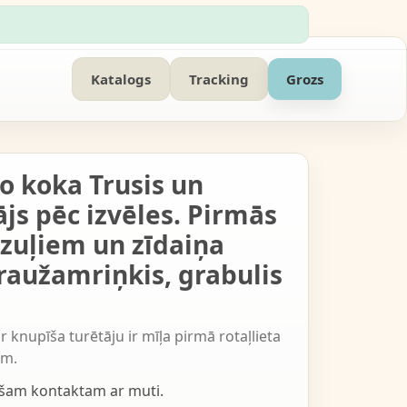
Katalogs
Tracking
Grozs
o koka Trusis un
js pēc izvēles. Pirmās
azuļiem un zīdaiņa
graužamriņkis, grabulis
 knupīša turētāju ir mīļa pirmā rotaļlieta
em.
rošam kontaktam ar muti.